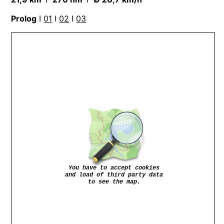
Prolog
I
01
I
02
I
03