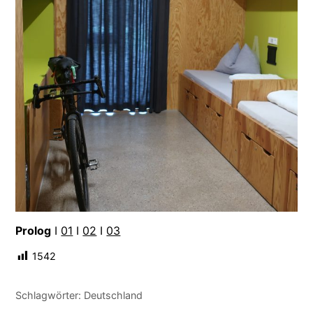
Prolog
I
01
I
02
I
03
1542
Schlagwörter:
Deutschland