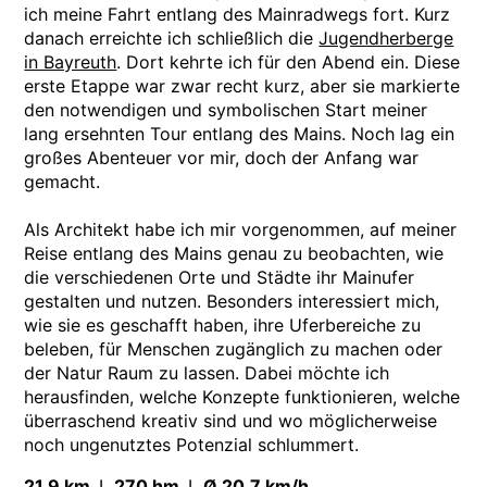
ich meine Fahrt entlang des Mainradwegs fort. Kurz
danach erreichte ich schließlich die
Jugendherberge
in Bayreuth
. Dort kehrte ich für den Abend ein. Diese
erste Etappe war zwar recht kurz, aber sie markierte
den notwendigen und symbolischen Start meiner
lang ersehnten Tour entlang des Mains. Noch lag ein
großes Abenteuer vor mir, doch der Anfang war
gemacht.
Als Architekt habe ich mir vorgenommen, auf meiner
Reise entlang des Mains genau zu beobachten, wie
die verschiedenen Orte und Städte ihr Mainufer
gestalten und nutzen. Besonders interessiert mich,
wie sie es geschafft haben, ihre Uferbereiche zu
beleben, für Menschen zugänglich zu machen oder
der Natur Raum zu lassen. Dabei möchte ich
herausfinden, welche Konzepte funktionieren, welche
überraschend kreativ sind und wo möglicherweise
noch ungenutztes Potenzial schlummert.
21,9 km
I
270 hm
I
Ø 20,7 km/h