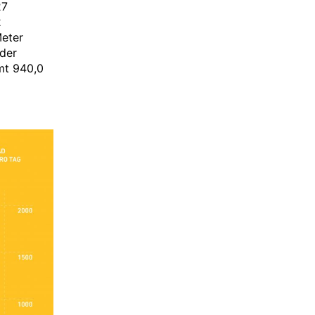
27
2
Meter
der
mt 940,0