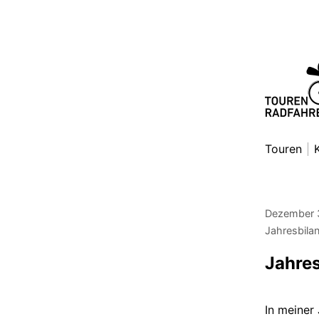
Zum
Inhalt
springen
Toure
Danny Al
Touren
Dezember 
Jahresbila
Jahre
In meiner