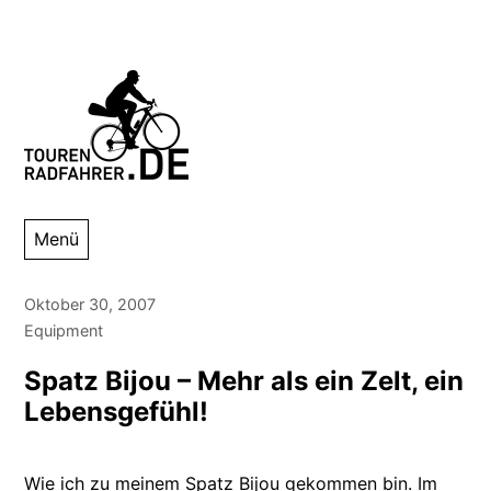
Zum
Inhalt
springen
Tourenradfahrer
Danny Alexander Lettkemann
Menü
Oktober 30, 2007
Equipment
Spatz Bijou – Mehr als ein Zelt, ein
Lebensgefühl!
Wie ich zu meinem
Spatz
Bijou gekommen bin. Im