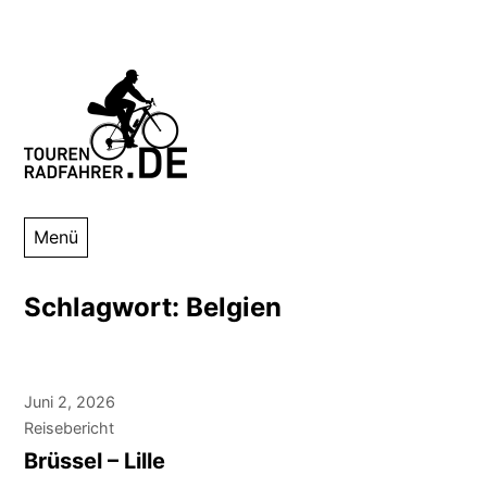
Zum
Inhalt
springen
Tourenradfahrer
Danny Alexander Lettkemann
Menü
Schlagwort:
Belgien
Juni 2, 2026
Reisebericht
Brüssel – Lille