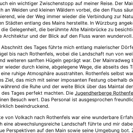
uch ein wichtiger Zwischenstopp auf meiner Reise. Der Ma
ch an Weiden und kleinen Wäldern vorbei, die den Fluss säu
nierend, wie der Weg immer wieder die Verbindung zur Nat
n Städten entlang des Mains herstellte. In Würzburg ang
h die Gelegenheit, die berühmte Alte Mainbrücke zu besichti
e Architektur und der Blick auf den Fluss waren wundervoll.
e Abschnitt des Tages führte mich entlang malerischer Dörf
ügel bis nach Rothenfels, wobei die Landschaft nun von wei
nd weiteren sanften Hügeln geprägt war. Der Mainradweg 
r wieder durch kleine, abgelegene Wege, die abseits des T
 eine ruhige Atmosphäre ausstrahlten. Rothenfels selbst war
s Ziel, das mich mit seiner imposanten Festung oberhalb d
 während die Ruhe und der weite Blick über das Maintal de
 des Tages perfekt machten. Die
Jugendherberge Rothenfe
 einen Besuch wert. Das Personal ist ausgesprochen freundli
irklich beeindruckend.
ke von Volkach nach Rothenfels war eine wunderbare Erfah
h eine abwechslungsreiche Landschaft führte und mir dabe
ue Perspektiven auf den Main sowie seine Umgebung bot.