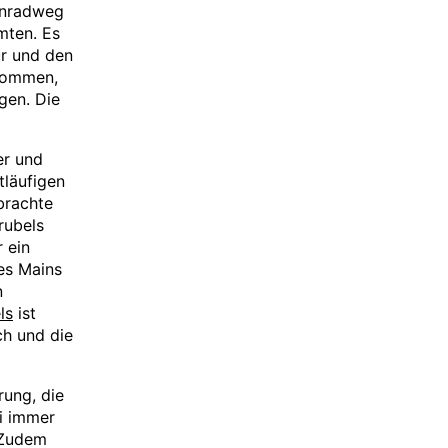
inradweg
mten. Es
ur und den
ekommen,
gen. Die
er und
tläufigen
brachte
rubels
 ein
es Mains
n
ls
ist
ch und die
rung, die
i immer
 Zudem