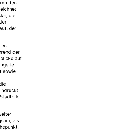
urch den
eichnet
ke, die
der
aut, der
hen
hrend der
blicke auf
ngelte.
ft sowie
die
eindruckt
Stadtbild
weiter
gsam, als
öhepunkt,