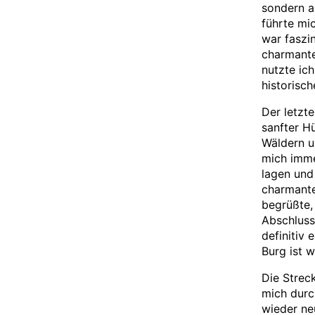
sondern a
führte mi
war faszi
charmante
nutzte ic
historisch
Der letzt
sanfter H
Wäldern u
mich imme
lagen und
charmante
begrüßte,
Abschluss
definitiv
Burg ist w
Die Strec
mich durc
wieder ne