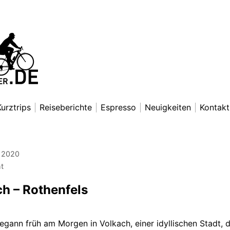
nradfahrer
exander Lettkemann
Kurztrips
Reiseberichte
Espresso
Neuigkeiten
Kontakt
 2020
ht
h – Rothenfels
egann früh am Morgen in Volkach, einer idyllischen Stadt, d