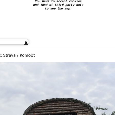
k:
Strava
/
Komoot