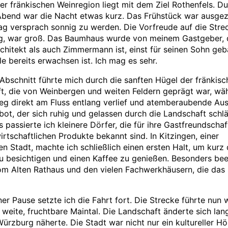
der fränkischen Weinregion liegt mit dem Ziel Rothenfels. D
bend war die Nacht etwas kurz. Das Frühstück war ausgez
ag versprach sonnig zu werden. Die Vorfreude auf die Strec
ag, war groß. Das Baumhaus wurde von meinem Gastgeber, 
chitekt als auch Zimmermann ist, einst für seinen Sohn geb
le bereits erwachsen ist. Ich mag es sehr.
 Abschnitt führte mich durch die sanften Hügel der fränkisc
t, die von Weinbergen und weiten Feldern geprägt war, wä
g direkt am Fluss entlang verlief und atemberaubende Aus
bot, der sich ruhig und gelassen durch die Landschaft schlä
 passierte ich kleinere Dörfer, die für ihre Gastfreundscha
irtschaftlichen Produkte bekannt sind. In Kitzingen, einer
en Stadt, machte ich schließlich einen ersten Halt, um kurz 
zu besichtigen und einen Kaffee zu genießen. Besonders be
om Alten Rathaus und den vielen Fachwerkhäusern, die das 
er Pause setzte ich die Fahrt fort. Die Strecke führte nun 
 weite, fruchtbare Maintal. Die Landschaft änderte sich lan
Würzburg näherte. Die Stadt war nicht nur ein kultureller H