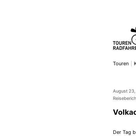
Zum
Inhalt
springen
Toure
Danny Al
Touren
August 23,
Reiseberic
Volkac
Der Tag b