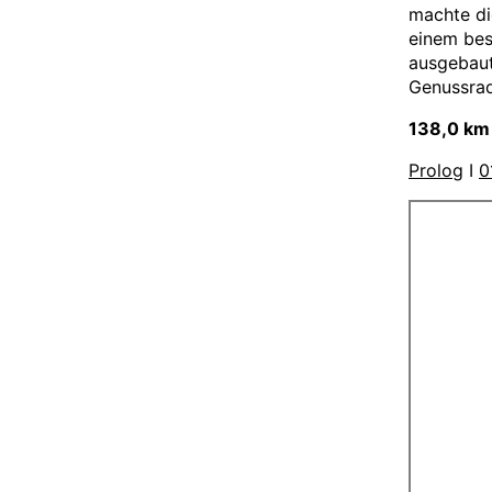
machte di
einem bes
ausgebaut
Genussrad
138,0 k
Prolog
I
0