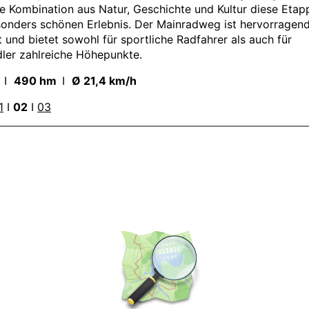
e Kombination aus Natur, Geschichte und Kultur diese Etap
onders schönen Erlebnis. Der Mainradweg ist hervorragen
 und bietet sowohl für sportliche Radfahrer als auch für
ler zahlreiche Höhepunkte.
m
I
490 hm
I
Ø 21,4 km/h
1
I
02
I
03