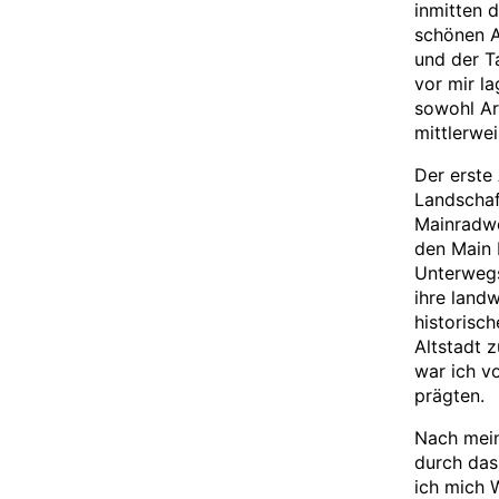
inmitten 
schönen A
und der T
vor mir l
sowohl Ar
mittlerwei
Der erste
Landschaf
Mainradwe
den Main 
Unterwegs
ihre landw
historisch
Altstadt 
war ich v
prägten.
Nach mein
durch das
ich mich 