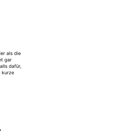
er als die
ht gar
lls dafür,
e kurze
d