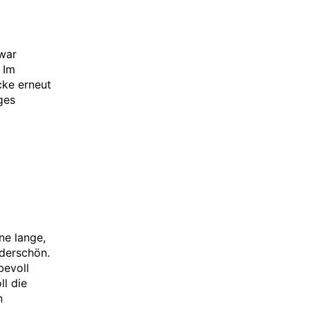
 war
 Im
cke erneut
ges
]
ne lange,
derschön.
bevoll
l die
n