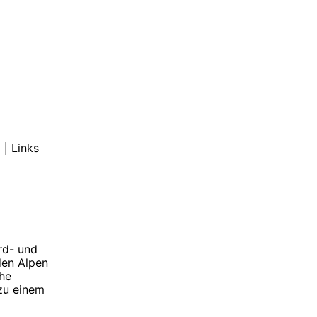
Links
rd- und
den Alpen
che
zu einem