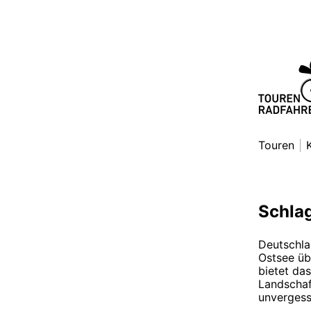
Zum
Inhalt
springen
Toure
Danny Al
Touren
Schla
Deutschla
Ostsee üb
bietet da
Landschaf
unvergessl