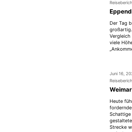
Reiseberic
Eppendo
Der Tag b
großartig.
Vergleich 
viele Höh
„Ankommen
Juni 16, 2
Reiseberic
Weimar
Heute füh
fordernde
Schattige
gestaltet
Strecke w