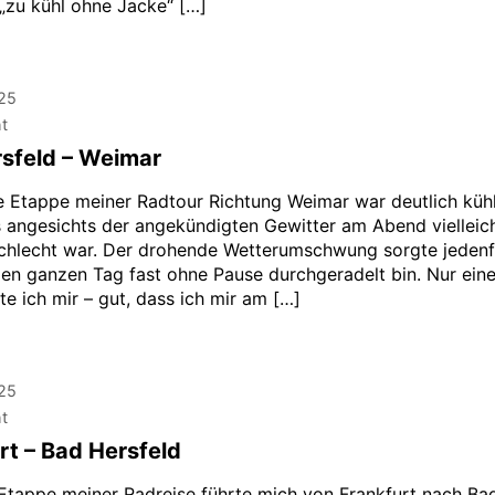
„zu kühl ohne Jacke“ […]
025
ht
sfeld – Weimar
e Etappe meiner Radtour Richtung Weimar war deutlich kühl
s angesichts der angekündigten Gewitter am Abend vielleic
schlecht war. Der drohende Wetterumschwung sorgte jedenfa
den ganzen Tag fast ohne Pause durchgeradelt bin. Nur ein
e ich mir – gut, dass ich mir am […]
025
ht
rt – Bad Hersfeld
 Etappe meiner Radreise führte mich von Frankfurt nach Ba