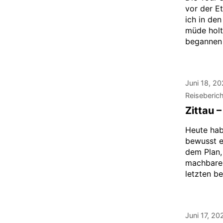
vor der E
ich in de
müde holt
begannen 
Juni 18, 2
Reiseberic
Zittau 
Heute hab
bewusst e
dem Plan,
machbare 
letzten b
Juni 17, 20