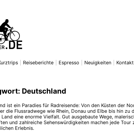
nradfahrer
exander Lettkemann
Kurztrips
Reiseberichte
Espresso
Neuigkeiten
Kontakt
gwort:
Deutschland
nd ist ein Paradies für Radreisende: Von den Küsten der No
er die Flussradwege wie Rhein, Donau und Elbe bis hin zu 
s Land eine enorme Vielfalt. Gut ausgebaute Wege, maleris
ten und zahlreiche Sehenswürdigkeiten machen jede Tour 
ichen Erlebnis.