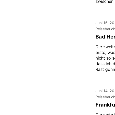
zwischen 
Juni 15, 2
Reiseberic
Bad Her
Die zweit
erste, wa
nicht so 
dass ich 
Rast gönnt
Juni 14, 2
Reiseberic
Frankfu
Die erste