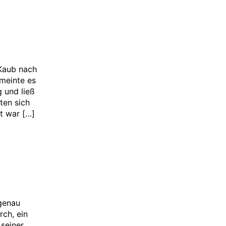
Kaub nach
meinte es
 und ließ
ten sich
t war […]
genau
rch, ein
seiner