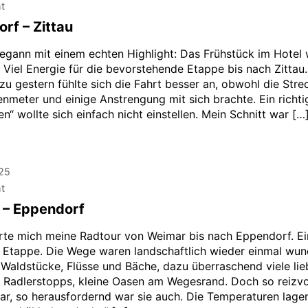
ht
rf – Zittau
egann mit einem echten Highlight: Das Frühstück im Hotel
 Viel Energie für die bevorstehende Etappe bis nach Zittau.
zu gestern fühlte sich die Fahrt besser an, obwohl die Stre
enmeter und einige Anstrengung mit sich brachte. Ein richti
“ wollte sich einfach nicht einstellen. Mein Schnitt war […
025
ht
 – Eppendorf
rte mich meine Radtour von Weimar bis nach Eppendorf. Ei
 Etappe. Die Wege waren landschaftlich wieder einmal wun
 Waldstücke, Flüsse und Bäche, dazu überraschend viele lie
e Radlerstopps, kleine Oasen am Wegesrand. Doch so reizvol
ar, so herausfordernd war sie auch. Die Temperaturen lage