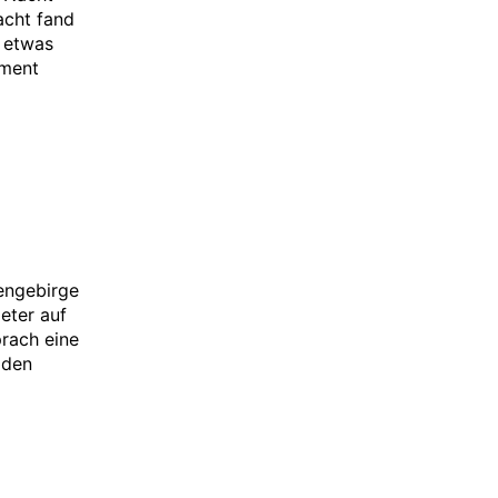
acht fand
h etwas
oment
engebirge
eter auf
prach eine
 den