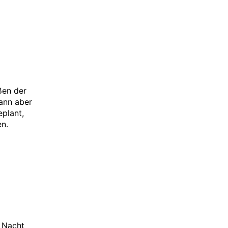
ßen der
ann aber
eplant,
n.
e Nacht