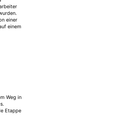
arbeiter
wurden.
on einer
 auf einem
dem Weg in
s.
de Etappe