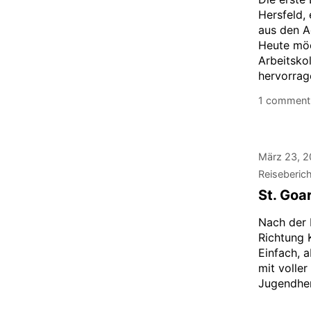
Hersfeld, 
aus den A
Heute möc
Arbeitsko
hervorrag
1 comment
März 23, 
Reiseberic
St. Goa
Nach der 
Richtung 
Einfach, 
mit volle
Jugendher