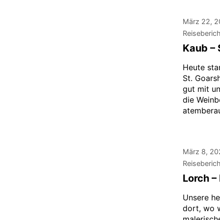
März 22, 
Reiseberic
Kaub – 
Heute sta
St. Goars
gut mit u
die Weinb
atemberau
März 8, 20
Reiseberic
Lorch –
Unsere he
dort, wo 
malerisch