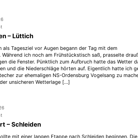
26
ht
en – Lüttich
ch als Tagesziel vor Augen begann der Tag mit dem
. Während ich noch am Frühstückstisch saß, prasselte drau
en die Fenster. Pünktlich zum Aufbruch hatte das Wetter d
en und die Niederschläge hörten auf. Eigentlich hatte ich g
techer zur ehemaligen NS-Ordensburg Vogelsang zu mache
der unsicheren Wetterlage […]
26
ht
rt – Schleiden
sollte mit einer langen Etappe nach Schleiden beginnen. Di