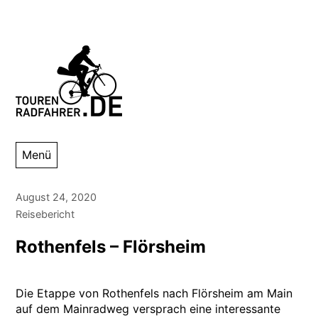
Zum
Inhalt
springen
Tourenradfahrer
Danny Alexander Lettkemann
Menü
August 24, 2020
Reisebericht
Rothenfels – Flörsheim
Die Etappe von Rothenfels nach Flörsheim am Main
auf dem Mainradweg versprach eine interessante