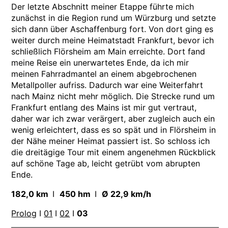
Der letzte Abschnitt meiner Etappe führte mich
zunächst in die Region rund um Würzburg und setzte
sich dann über Aschaffenburg fort. Von dort ging es
weiter durch meine Heimatstadt Frankfurt, bevor ich
schließlich Flörsheim am Main erreichte. Dort fand
meine Reise ein unerwartetes Ende, da ich mir
meinen Fahrradmantel an einem abgebrochenen
Metallpoller aufriss. Dadurch war eine Weiterfahrt
nach Mainz nicht mehr möglich. Die Strecke rund um
Frankfurt entlang des Mains ist mir gut vertraut,
daher war ich zwar verärgert, aber zugleich auch ein
wenig erleichtert, dass es so spät und in Flörsheim in
der Nähe meiner Heimat passiert ist. So schloss ich
die dreitägige Tour mit einem angenehmen Rückblick
auf schöne Tage ab, leicht getrübt vom abrupten
Ende.
182,0 km
I
450 hm
I
Ø 22,9 km/h
Prolog
I
01
I
02
I
03