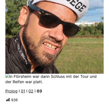
Prolog
I
01
I
02
I
03
936