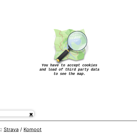
k:
Strava
/
Komoot