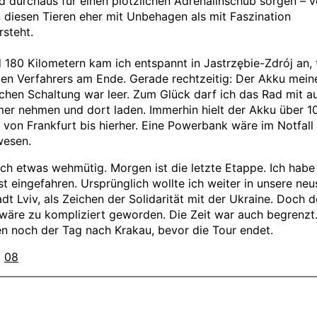
 durchaus für einen plötzlichen Adrenalinschub sorgen – v
diesen Tieren eher mit Unbehagen als mit Faszination
steht.
 180 Kilometern kam ich entspannt in Jastrzębie-Zdrój an, 
zen Verfahrers am Ende. Gerade rechtzeitig: Der Akku mein
schen Schaltung war leer. Zum Glück darf ich das Rad mit a
er nehmen und dort laden. Immerhin hielt der Akku über 1
, von Frankfurt bis hierher. Eine Powerbank wäre im Notfall
wesen.
 ich etwas wehmütig. Morgen ist die letzte Etappe. Ich habe
t eingefahren. Ursprünglich wollte ich weiter in unsere neu
dt Lviv, als Zeichen der Solidarität mit der Ukraine. Doch d
äre zu kompliziert geworden. Die Zeit war auch begrenzt.
n noch der Tag nach Krakau, bevor die Tour endet.
I
08