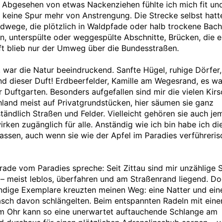
. Abgesehen von etwas Nackenziehen fühlte ich mich fit un
h keine Spur mehr von Anstrengung. Die Strecke selbst hatt
Radwege, die plötzlich in Waldpfade oder halb trockene Bac
n, unterspülte oder weggespülte Abschnitte, Brücken, die e
Oft blieb nur der Umweg über die Bundesstraßen.
 war die Natur beeindruckend. Sanfte Hügel, ruhige Dörfer,
nd dieser Duft! Erdbeerfelder, Kamille am Wegesrand, es wa
er Duftgarten. Besonders aufgefallen sind mir die vielen Ki
hland meist auf Privatgrundstücken, hier säumen sie ganz
ständlich Straßen und Felder. Vielleicht gehören sie auch j
irken zugänglich für alle. Anständig wie ich bin habe ich di
assen, auch wenn sie wie der Apfel im Paradies verführeris
rade vom Paradies spreche: Seit Zittau sind mir unzählige 
– meist leblos, überfahren und am Straßenrand liegend. D
ndige Exemplare kreuzten meinen Weg: eine Natter und eine
rasch davon schlängelten. Beim entspannten Radeln mit ein
m Ohr kann so eine unerwartet auftauchende Schlange am