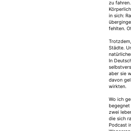
zu fahren
Körperlic
in sich: 
überginge
fehlten. 
Trotzdem,
Städte. U
natürlich
In Deutsc
selbstver
aber sie w
davon gel
wirkten.
Wo ich ge
begegnet 
zwei lebe
die sich 
Podcast i