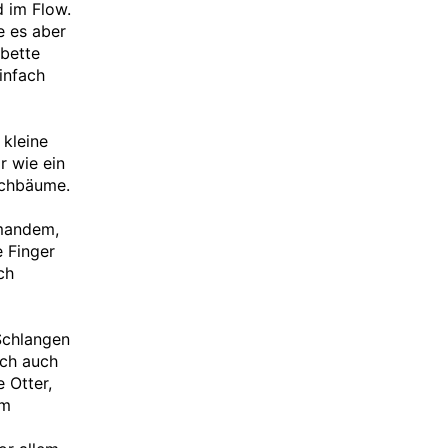
d im Flow.
e es aber
hbette
infach
 kleine
r wie ein
rschbäume.
emandem,
e Finger
ch
Schlangen
och auch
 Otter,
em