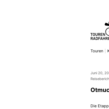
Zum
Inhalt
springen
Toure
Danny Al
Touren
Juni 20, 2
Reiseberic
Otmuc
Die Etapp