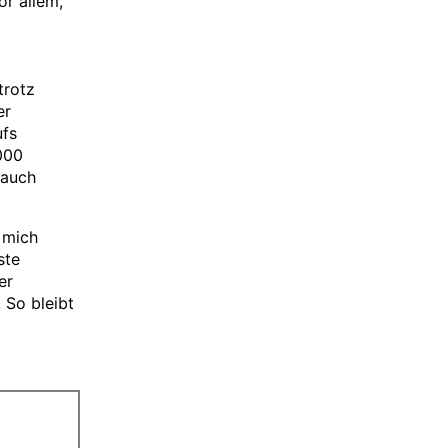
or allem,
trotz
er
ufs
000
 auch
 mich
ste
er
 So bleibt