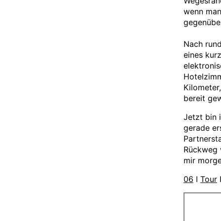
Wegesrand
wenn man 
gegenüber
Nach rund
eines kur
elektroni
Hotelzimm
Kilometer
bereit ge
Jetzt bin
gerade ers
Partnersta
Rückweg w
mir morge
06
I
Tour