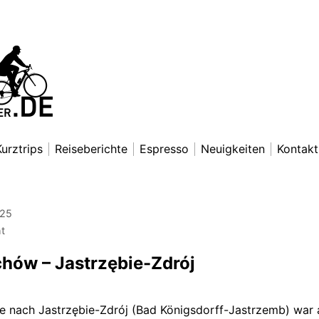
nradfahrer
exander Lettkemann
Kurztrips
Reiseberichte
Espresso
Neuigkeiten
Kontakt
025
ht
hów – Jastrzębie-Zdrój
e nach Jastrzębie-Zdrój (Bad Königsdorff-Jastrzemb) wa