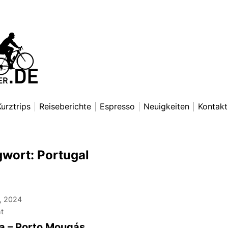
nradfahrer
exander Lettkemann
Kurztrips
Reiseberichte
Espresso
Neuigkeiten
Kontakt
gwort:
Portugal
, 2024
ht
a – Porto Mougás