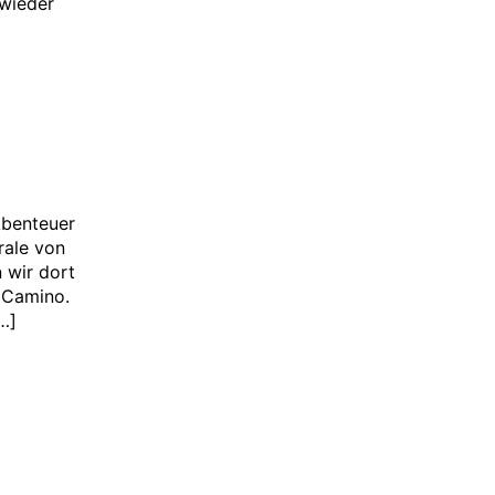
 wieder
Abenteuer
rale von
 wir dort
s Camino.
…]