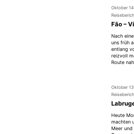
Oktober 14
Reiseberic
Fão – V
Nach eine
uns früh a
entlang v
reizvoll 
Route na
Oktober 13
Reiseberic
Labruge
Heute Mor
machten u
Meer und 