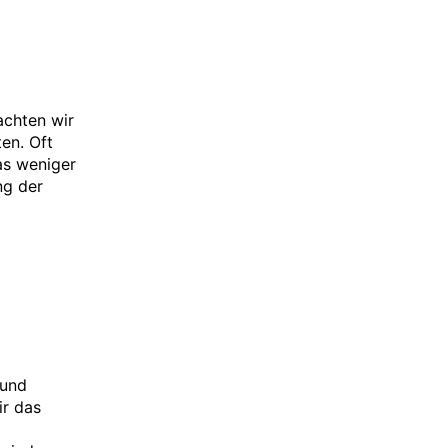
achten wir
en. Oft
as weniger
ng der
 und
ir das