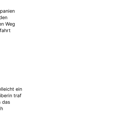
Spanien
rden
den Weg
fahrt
lleicht ein
berin traf
a das
ch