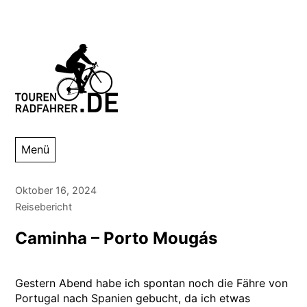
Zum
Inhalt
springen
Tourenradfahrer
Danny Alexander Lettkemann
Menü
Oktober 16, 2024
Reisebericht
Caminha – Porto Mougás
Gestern Abend habe ich spontan noch die Fähre von
Portugal nach Spanien gebucht, da ich etwas