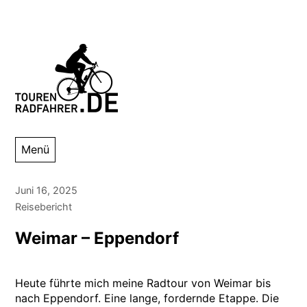
Zum
Inhalt
springen
Tourenradfahrer
Danny Alexander Lettkemann
Menü
Juni 16, 2025
Reisebericht
Weimar – Eppendorf
Heute führte mich meine Radtour von Weimar bis
nach Eppendorf. Eine lange, fordernde Etappe. Die