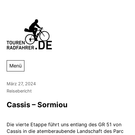
Zum
Inhalt
springen
Tourenradfahrer
Danny Alexander Lettkemann
Menü
März 27, 2024
Reisebericht
Cassis – Sormiou
Die vierte Etappe führt uns entlang des GR 51 von
Cassis in die atemberaubende Landschaft des Parc