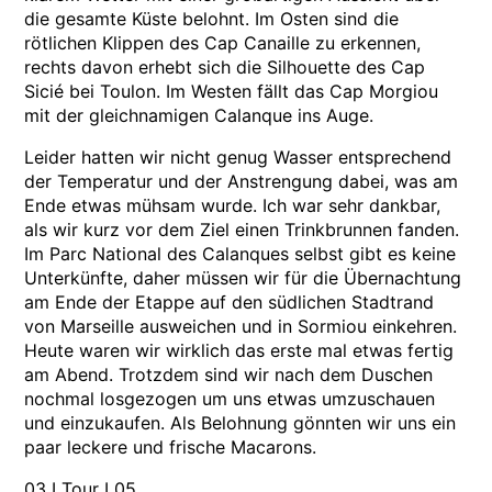
die gesamte Küste belohnt. Im Osten sind die
rötlichen Klippen des Cap Canaille zu erkennen,
rechts davon erhebt sich die Silhouette des Cap
Sicié bei Toulon. Im Westen fällt das Cap Morgiou
mit der gleichnamigen Calanque ins Auge.
Leider hatten wir nicht genug Wasser entsprechend
der Temperatur und der Anstrengung dabei, was am
Ende etwas mühsam wurde. Ich war sehr dankbar,
als wir kurz vor dem Ziel einen Trinkbrunnen fanden.
Im Parc National des Calanques selbst gibt es keine
Unterkünfte, daher müssen wir für die Übernachtung
am Ende der Etappe auf den südlichen Stadtrand
von Marseille ausweichen und in Sormiou einkehren.
Heute waren wir wirklich das erste mal etwas fertig
am Abend. Trotzdem sind wir nach dem Duschen
nochmal losgezogen um uns etwas umzuschauen
und einzukaufen. Als Belohnung gönnten wir uns ein
paar leckere und frische Macarons.
03
I
Tour
I
05