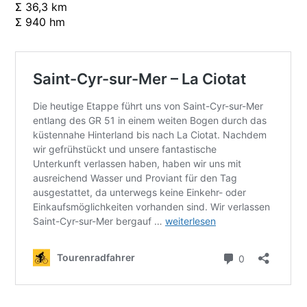
Σ 36,3 km
Σ 940 hm