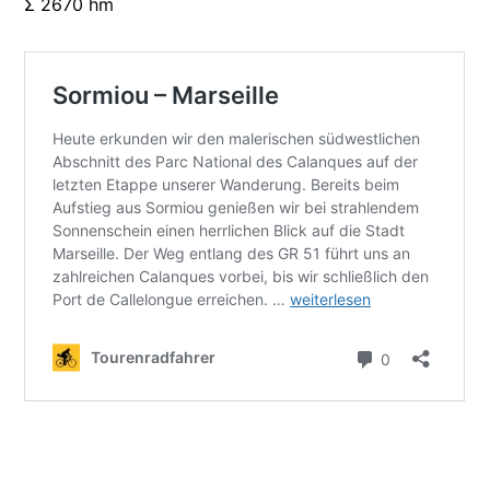
Σ 2670 hm