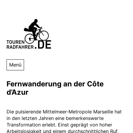
Zum
Inhalt
springen
Tourenradfahrer
Danny Alexander Lettkemann
Menü
Fernwanderung an der Côte
d’Azur
Die pulsierende Mittelmeer-Metropole Marseille hat
in den letzten Jahren eine bemerkenswerte
Transformation erlebt. Einst geprägt von hoher
Arbeitslosigkeit und einem durchschnittlichen Ruf,