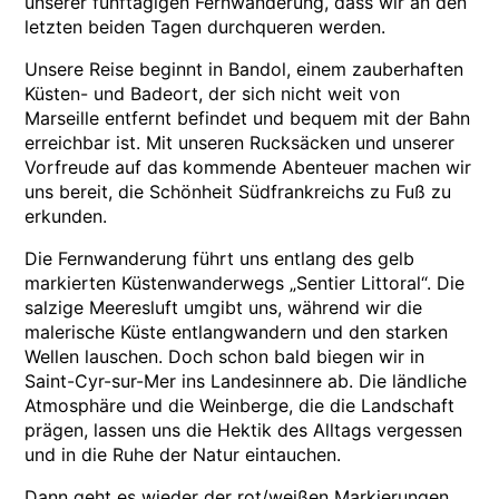
unserer fünftägigen Fernwanderung, dass wir an den
letzten beiden Tagen durchqueren werden.
Unsere Reise beginnt in Bandol, einem zauberhaften
Küsten- und Badeort, der sich nicht weit von
Marseille entfernt befindet und bequem mit der Bahn
erreichbar ist. Mit unseren Rucksäcken und unserer
Vorfreude auf das kommende Abenteuer machen wir
uns bereit, die Schönheit Südfrankreichs zu Fuß zu
erkunden.
Die Fernwanderung führt uns entlang des gelb
markierten Küstenwanderwegs „Sentier Littoral“. Die
salzige Meeresluft umgibt uns, während wir die
malerische Küste entlangwandern und den starken
Wellen lauschen. Doch schon bald biegen wir in
Saint-Cyr-sur-Mer ins Landesinnere ab. Die ländliche
Atmosphäre und die Weinberge, die die Landschaft
prägen, lassen uns die Hektik des Alltags vergessen
und in die Ruhe der Natur eintauchen.
Dann geht es wieder der rot/weißen Markierungen