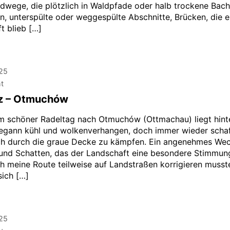
Radwege, die plötzlich in Waldpfade oder halb trockene Bac
n, unterspülte oder weggespülte Abschnitte, Brücken, die e
ft blieb […]
025
ht
z – Otmuchów
m schöner Radeltag nach Otmuchów (Ottmachau) liegt hinte
gann kühl und wolkenverhangen, doch immer wieder schaf
ch durch die graue Decke zu kämpfen. Ein angenehmes Wec
 und Schatten, das der Landschaft eine besondere Stimmung
h meine Route teilweise auf Landstraßen korrigieren musst
sich […]
025