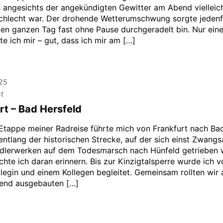
s angesichts der angekündigten Gewitter am Abend vielleic
schlecht war. Der drohende Wetterumschwung sorgte jedenfa
den ganzen Tag fast ohne Pause durchgeradelt bin. Nur ein
e ich mir – gut, dass ich mir am […]
025
ht
rt – Bad Hersfeld
 Etappe meiner Radreise führte mich von Frankfurt nach Ba
entlang der historischen Strecke, auf der sich einst Zwangs
dlerwerken auf dem Todesmarsch nach Hünfeld getrieben 
hte ich daran erinnern. Bis zur Kinzigtalsperre wurde ich v
llegin und einem Kollegen begleitet. Gemeinsam rollten wir
end ausgebauten […]