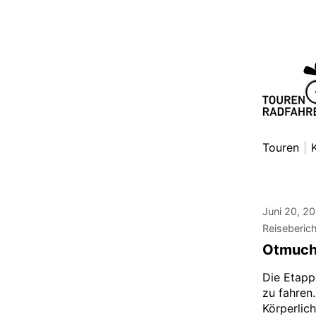
Zum
Inhalt
springen
Toure
Danny Al
Touren
Juni 20, 2
Reiseberic
Otmuchó
Die Etapp
zu fahren
Körperlic