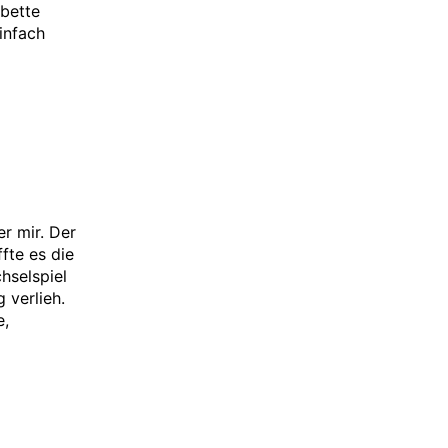
hbette
infach
r mir. Der
fte es die
hselspiel
 verlieh.
e,