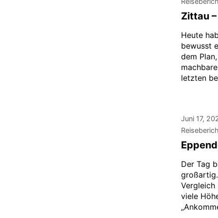
Reiseberic
Zittau 
Heute hab
bewusst e
dem Plan,
machbare 
letzten b
Juni 17, 20
Reiseberic
Eppendo
Der Tag b
großartig.
Vergleich 
viele Höh
„Ankommen