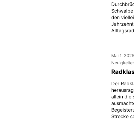
Durchbrüc
Schwalbe 
den vielle
Jahrzehnt
Alltagsrad
Mai 1, 202
Neuigkeite
Radklas
Der Radkl
herausrag
allein di
ausmachte
Begeister
Strecke s