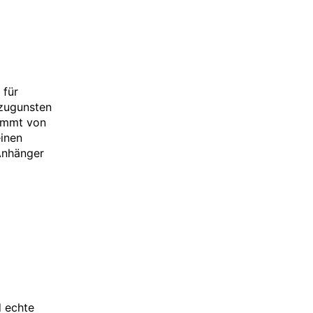
 für
 zugunsten
kommt von
einen
Anhänger
d echte