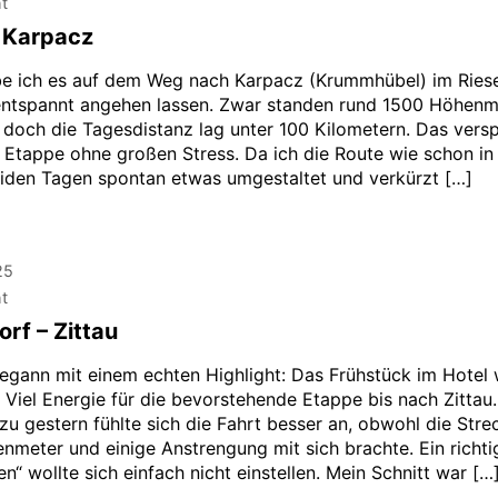
ht
– Karpacz
e ich es auf dem Weg nach Karpacz (Krummhübel) im Ries
ntspannt angehen lassen. Zwar standen rund 1500 Höhenm
 doch die Tagesdistanz lag unter 100 Kilometern. Das vers
Etappe ohne großen Stress. Da ich die Route wie schon in
eiden Tagen spontan etwas umgestaltet und verkürzt […]
25
ht
rf – Zittau
egann mit einem echten Highlight: Das Frühstück im Hotel
 Viel Energie für die bevorstehende Etappe bis nach Zittau.
zu gestern fühlte sich die Fahrt besser an, obwohl die Stre
enmeter und einige Anstrengung mit sich brachte. Ein richti
“ wollte sich einfach nicht einstellen. Mein Schnitt war […