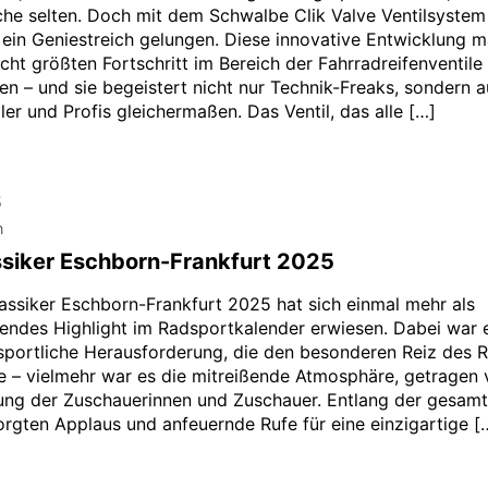
he selten. Doch mit dem Schwalbe Clik Valve Ventilsystem 
ein Geniestreich gelungen. Diese innovative Entwicklung m
icht größten Fortschritt im Bereich der Fahrradreifenventile 
en – und sie begeistert nicht nur Technik-Freaks, sondern 
ler und Profis gleichermaßen. Das Ventil, das alle […]
5
n
siker Eschborn-Frankfurt 2025
assiker Eschborn-Frankfurt 2025 hat sich einmal mehr als
endes Highlight im Radsportkalender erwiesen. Dabei war e
e sportliche Herausforderung, die den besonderen Reiz des 
 – vielmehr war es die mitreißende Atmosphäre, getragen 
ung der Zuschauerinnen und Zuschauer. Entlang der gesam
orgten Applaus und anfeuernde Rufe für eine einzigartige [