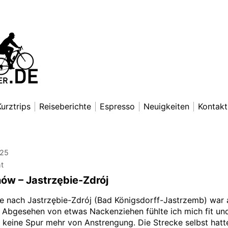
nradfahrer
exander Lettkemann
Kurztrips
Reiseberichte
Espresso
Neuigkeiten
Kontakt
025
ht
w – Jastrzębie-Zdrój
e nach Jastrzębie-Zdrój (Bad Königsdorff-Jastrzemb) wa
. Abgesehen von etwas Nackenziehen fühlte ich mich fit un
h keine Spur mehr von Anstrengung. Die Strecke selbst hatt