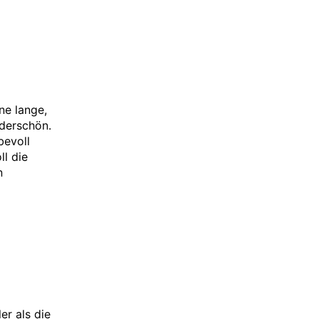
ne lange,
derschön.
bevoll
l die
n
er als die