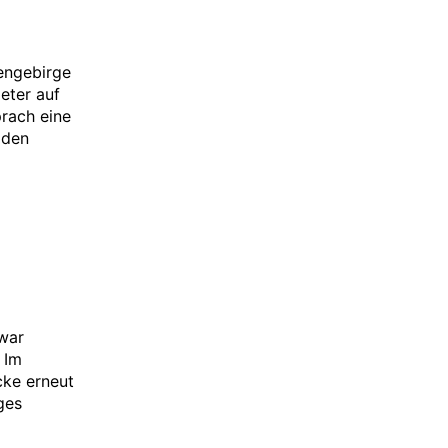
engebirge
eter auf
prach eine
 den
 war
 Im
cke erneut
ges
]