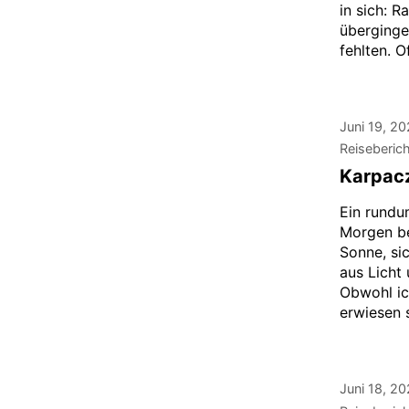
in sich: 
überginge
fehlten. O
Juni 19, 2
Reiseberic
Karpac
Ein rundu
Morgen be
Sonne, si
aus Licht
Obwohl ic
erwiesen 
Juni 18, 2