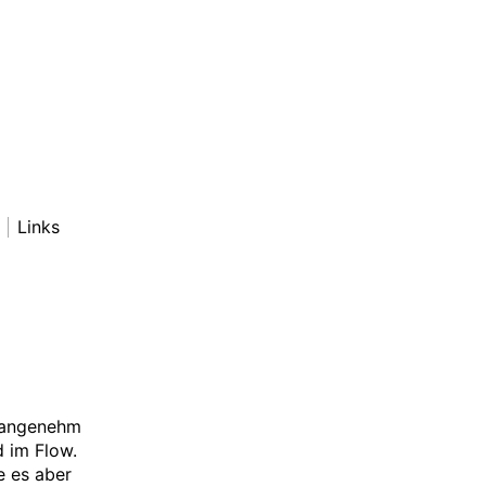
Links
r angenehm
d im Flow.
e es aber