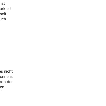
ist
arkiert
seit
auch
s nicht
Rennens
von der
ten
…]