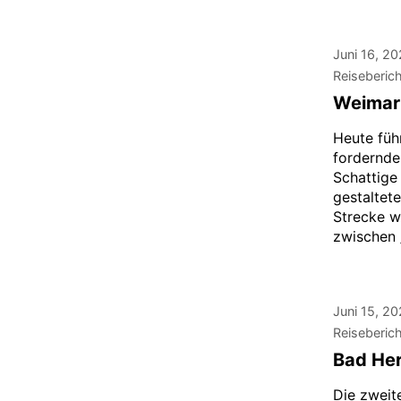
Juni 16, 2
Reiseberic
Weimar
Heute füh
fordernde
Schattige
gestaltet
Strecke w
zwischen 
Juni 15, 2
Reiseberic
Bad Her
Die zweit