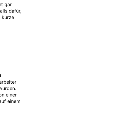
ht gar
lls dafür,
e kurze
d
arbeiter
wurden.
on einer
 auf einem